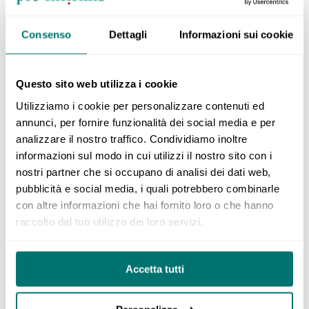
Consenso
Dettagli
Informazioni sui cookie
La lingua facile vuole favorire il superamento
delle barriere.
Il linguaggio semplificato rende possibile per le
Questo sito web utilizza i cookie
persone con difficoltà di lettura di comprendere
Utilizziamo i cookie per personalizzare contenuti ed
le informazioni e di partecipare alla vita nella
annunci, per fornire funzionalità dei social media e per
società.
analizzare il nostro traffico. Condividiamo inoltre
In questo modo le persone sono meno dipendenti
informazioni sul modo in cui utilizzi il nostro sito con i
nostri partner che si occupano di analisi dei dati web,
dall'aiuto esterno.
pubblicità e social media, i quali potrebbero combinarle
con altre informazioni che hai fornito loro o che hanno
Per esempio:
raccolto dal tuo utilizzo dei loro servizi.
Negli acquisti
Accetta tutti
Quando si viaggia