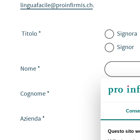
linguafacile@proinfirmis.ch
.
Titolo
*
Signora
Signor
Nome
*
Cognome
*
Conse
Azienda
*
Questo sito we