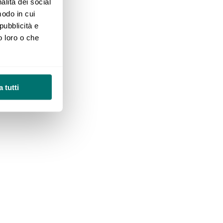
alità dei social
modo in cui
 pubblicità e
o loro o che
 tutti