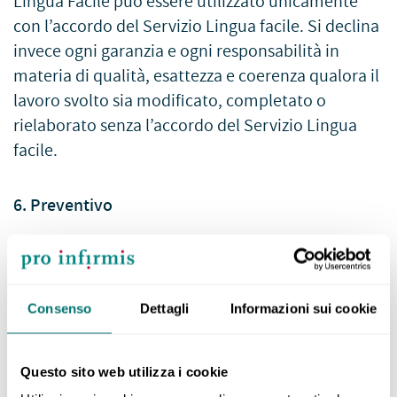
Lingua Facile può essere utilizzato unicamente
con l’accordo del Servizio Lingua facile. Si declina
invece ogni garanzia e ogni responsabilità in
materia di qualità, esattezza e coerenza qualora il
lavoro svolto sia modificato, completato o
rielaborato senza l’accordo del Servizio Lingua
facile.
6. Preventivo
Se una/un cliente gli propone un mandato, il
Servizio Lingua facile sottopone un preventivo. In
Consenso
Dettagli
Informazioni sui cookie
genere tale preventivo è trasmesso alla/al cliente
via e-mail. Una volta che la/il cliente ha ricevuto,
Questo sito web utilizza i cookie
esaminato e accettato esplicitamente il